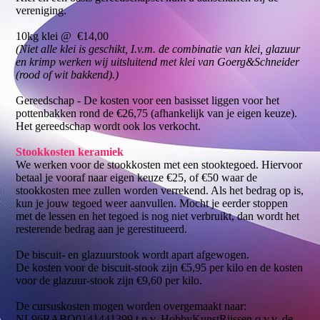
vereniging.
10kg klei @ €14,00
(Niet alle klei is geschikt, I.v.m. de combinatie van klei, glazuur
en krimp werken wij uitsluitend met klei van Goerg&Schneider
(rood of wit bakkend).)
Gereedschap - De kosten voor een basisset liggen voor het
pottenbakken rond de €26,75 (afhankelijk van je eigen keuze).
Het gereedschap wordt ook los verkocht.
Stookkosten keramiek
We werken voor de stookkosten met een stooktegoed. Hiervoor
betaal je vooraf naar eigen keuze €25, of €50 waar de
stookkosten mee zullen worden verrekend. Als het bedrag op is,
kun je jouw tegoed weer aanvullen. Mocht je eerder stoppen
met de lessen en het tegoed is nog niet verbruikt, dan wordt het
resterende bedrag aan je gerestitueerd.
De biscuit- en glazuurstook wordt apart afgewogen.
De kosten voor de biscuit-stook zijn €5,95 per kilo en de kosten
voor de glazuur-stook zijn €9,60 per kilo.
De cursuskosten mogen worden overgemaakt naar:
NL96RABO0141441399 t.n.v. HobbyKunstRijssen o.v.v. de