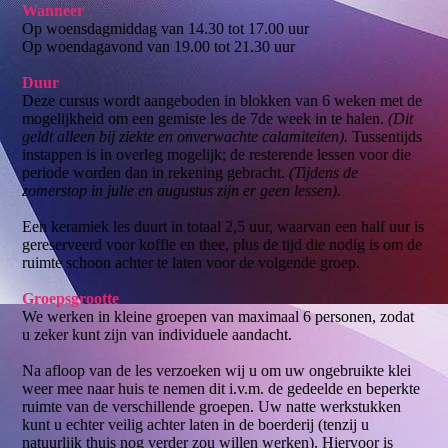
Wanneer
Op woensdagmiddag van 14.30 tot 17.00 uur
Op woendagavond van 19.00 tot 21.30 uur
Duur
Deze cursus wordt aangeboden in blokken van 6 weken met de
mogelijkheid om een gemiste les de 7de week in te halen.
(Dit
geldt alleen bij ziekte en onverwachte calamiteiten).
Tussentijds
instappen is in overleg mogelijk; de resterende lessen voor die
periode worden dan in rekening gebracht.
(Tijdens de
zomerstop in julie en augustus zijn er geen lessen).
Een keramiek les duurt in totaal 2,5 uur, waarvan een half uur is
gereserveerd voor koffie en thee, plus de tijd die nodig is om de
ruimte schoon achter te laten voor de volgende groep.
Groepsgrootte
We werken in kleine groepen van maximaal 6 personen, zodat
u zeker kunt zijn van individuele aandacht.
Na afloop van de les verzoeken wij u om uw ongebruikte klei
weer mee naar huis te nemen dit i.v.m. de gedeelde en beperkte
ruimte van de verschillende groepen. Uw natte werkstukken
kunt u echter veilig achter laten in de boerderij (tenzij u
natuurlijk thuis nog verder zou willen werken). Hiervoor is