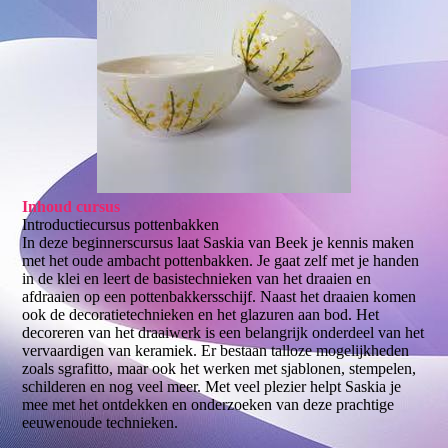
Inhoud cursus
Introductiecursus pottenbakken
In deze beginnerscursus laat Saskia van Beek je kennis maken
met het oude ambacht pottenbakken. Je gaat zelf met je handen
in de klei en leert de basistechnieken van het draaien en
afdraaien op een pottenbakkersschijf. Naast het draaien komen
ook de decoratietechnieken en het glazuren aan bod. Het
decoreren van het draaiwerk is een belangrijk onderdeel van het
vervaardigen van keramiek. Er bestaan talloze mogelijkheden
zoals sgrafitto, maar ook het werken met sjablonen, stempelen,
schilderen en nog veel meer. Met veel plezier helpt Saskia je
mee met het ontdekken en onderzoeken van deze prachtige
eeuwenoude technieken.