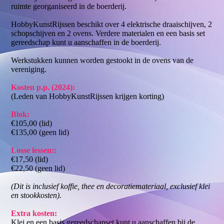
ruimte georganiseerd in de boerderij.
HobbyKunstRijssen beschikt over 4 elektrische draaischijven, 2
schopschijven en 2 ovens. Verdere materialen en een basis set
gereedschap kunt u aanschaffen in de boerderij.
Werkstukken kunnen worden gestookt in de ovens van de
vereniging.
Kosten p.p. (2024):
(Leden van HobbyKunstRijssen krijgen korting)
Blok:
€105,00 (lid)
€135,00 (geen lid)
Losse lessen::
€17,50 (lid)
€22,50 (geen lid)
(Dit is inclusief koffie, thee en decoratiemateriaal, exclusief klei
en stookkosten).
Extra kosten:
Klei en een basis gereedschapset kunt u aanschaffen bij de