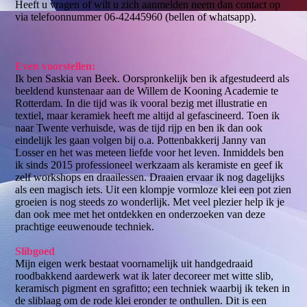
Heeft u vragen of wilt u zich aanmelden neem dan contact op
via telefoonnummer 06-42445960 (bellen of whatsapp).
Even voorstellen:
Ik ben Saskia van Beek. Oorspronkelijk ben ik afgestudeerd als
beeldend kunstenaar aan de Willem de Kooning Academie te
Rotterdam. In die tijd was ik vooral bezig met illustratie en
textiel, maar keramiek heeft me altijd al gefascineerd. Toen ik
naar Twente verhuisde, was de tijd rijp en ben ik dan ook
eindelijk les gaan volgen bij o.a. Pottenbakkerij Janny van
Losser en het was meteen liefde voor het leven. Inmiddels ben
ik sinds 2015 professioneel werkzaam als keramiste en geef ik
zelf workshops en draailessen. Draaien ervaar ik nog dagelijks
als een magisch iets. Uit een klompje vormloze klei een pot zien
groeien is nog steeds zo wonderlijk. Met veel plezier help ik je
dan ook mee met het ontdekken en onderzoeken van deze
prachtige eeuwenoude techniek.
Slibgoed
Mijn eigen werk bestaat voornamelijk uit handgedraaid
roodbakkend aardewerk wat ik later decoreer met witte slib,
keramisch pigment en sgrafitto; een techniek waarbij ik teken in
de sliblaag om de rode klei eronder te onthullen. Dit is een